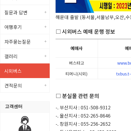
질문과 답변
해운대 출발 (동서울,서울남부,오산,수원
여행후기
□ 시외버스 예매 운행 정보
자주묻는질문
예매사
예
갤러리
버스타고
www.bu
시외버스
티머니(시외)
txbus.t
견적문의
□ 분실물 관련 문의
-. 부산지사 : 051-508-9312
고객센터
-. 울산지사 : 052-265-8646
-. 창원지사 : 055-256-2652