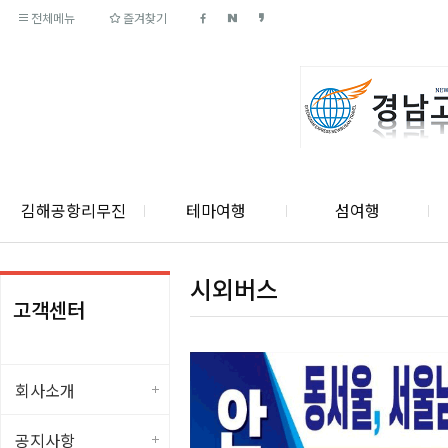
전체메뉴
즐겨찾기
김해공항리무진
테마여행
섬여행
시외버스
고객센터
회사소개
공지사항