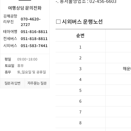
-. 동서울영업소 : 02-456-6603
여행상담 문의전화
김해공항
070-4620-
□ 시외버스 운행노선
리무진
2727
테마여행
051-816-8811
순번
전세버스
051-818-8811
시외버스
051-583-7441
1
2
평일
09:00~18:00
토요일
휴무
3
해운대
휴무
토,일요일 및 공휴일
4
질문과 답변
자주묻는 질문
5
6
7
8