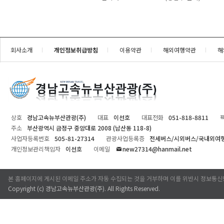
회사소개
개인정보취급방침
이용약관
해외여행약관
해
상호
경남고속뉴부산관광(주)
대표
이선호
대표전화
051-818-8811
주소
부산광역시 금정구 중앙대로 2008 (남산동 118-8)
사업자등록번호
505-81-27314
관광사업등록증
전세버스/시외버스/국내외여
개인정보관리책임자
이선호
이메일
new27314@hanmail.net
본 홈페이지에 게시된 이메일 주소가 자동 수집되는 것을 거부하며 이를 위반시 정보통신
Copyright (c)
경남고속뉴부산관광(주)
. All Rights Reserved.